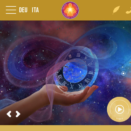
Deu
Ita
Video